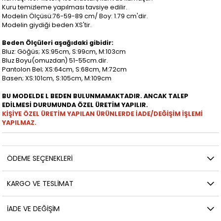
Kuru temizleme yapılması tavsiye edilir.
Modelin Ölçüsü:76-59-89 cm/ Boy: 1.79 cm'dir.
Modelin giydiği beden XS'tir.
Beden Ölçüleri aşağıdaki gibidir:
Bluz: Göğüs; XS:95cm, S:99cm, M:103cm
Bluz Boyu(omuzdan) 51-55cm.dir.
Pantolon Bel; XS:64cm, S:68cm, M:72cm
Basen; XS:101cm, S:105cm, M:109cm
BU MODELDE L BEDEN BULUNMAMAKTADIR. ANCAK TALEP
EDİLMESİ DURUMUNDA ÖZEL ÜRETİM YAPILIR.
KİŞİYE ÖZEL ÜRETİM YAPILAN ÜRÜNLERDE İADE/DEĞİŞİM İŞLEMİ
YAPILMAZ.
ÖDEME SEÇENEKLERI
KARGO VE TESLIMAT
İADE VE DEĞİŞİM